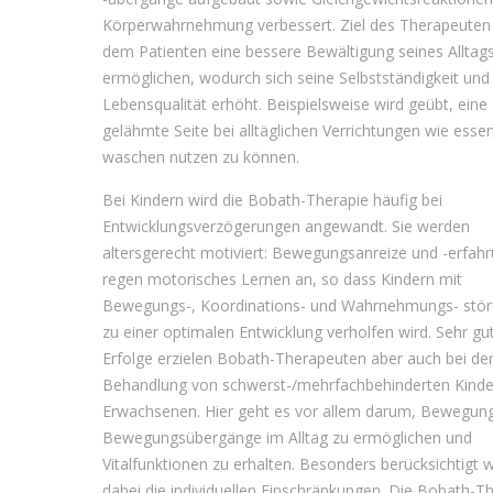
Kör­perwahrnehmung verbessert. Ziel des Therapeuten i
dem Patienten eine bessere Bewältigung seines Alltag
ermöglichen, wodurch sich seine Selbstständigkeit und
Lebensqualität erhöht. Beispielsweise wird geübt, eine
gelähmte Seite bei alltäglichen Verrichtungen wie esse
waschen nutzen zu können.
Bei Kindern wird die Bobath-Therapie häufig bei
Entwicklungsverzögerungen angewandt. Sie werden
altersgerecht motiviert: Bewegungsanreize und -erfah
regen motorisches Lernen an, so dass Kindern mit
Bewegungs-, Koordinations- und Wahrnehmungs- stö
zu einer optimalen Entwicklung verholfen wird. Sehr gu
Erfolge erzielen Bobath-Therapeuten aber auch bei de
Behandlung von schwerst-/mehrfachbehinderten Kinde
Erwachsenen. Hier geht es vor allem darum, Bewegun
Bewegungsübergänge im Alltag zu ermöglichen und
Vitalfunktionen zu erhalten. Besonders berücksichtigt 
dabei die individuellen Einschränkungen. Die Bobath-T