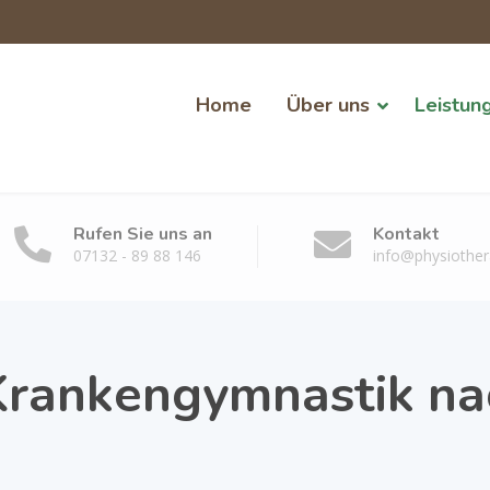
Home
Über uns
Leistun
Rufen Sie uns an
Kontakt
07132 - 89 88 146
info@physiother
Krankengymnastik na