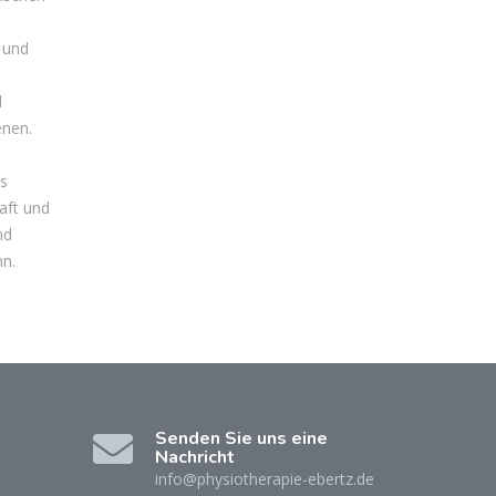
 und
d
enen.
es
aft und
nd
nn.
Senden Sie uns eine
Nachricht
info@physiotherapie-ebertz.de