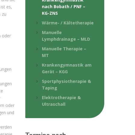
nach Bobath / PNF –
st es,
KG-ZNS
s zu
Wärme- / Kältetherapie
Manuelle
n oder
Lymphdrainage – MLD
Manuelle Therapie –
MT
Krankengymnastik am
rungen
Gerät – KGG
Sportphysiotherapie &
rungen
Taping
te
Elektrotherapie &
r
Ultraschall
rn oder
gen und
werden
herapie