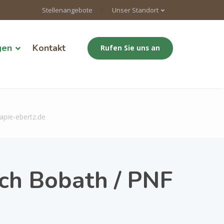
Stellenangebote
Unser Standort
gen
Kontakt
Rufen Sie uns an
apie-ebertz.de
ch Bobath / PNF