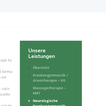
Unsere
Leistungen
zept für
Übersicht
d Bertha
Krankengymnastik /
n mit
Atemtherapie – KG
Massagetherapie –
B. nach
KMT
ezielte
Neurologische
 und die
Krankengymnastik